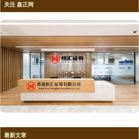
关注 嘉正网
最新文章