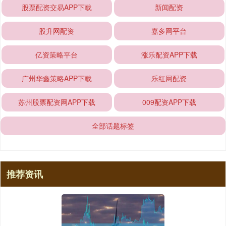
股票配资交易APP下载
新闻配资
股升网配资
嘉多网平台
亿资策略平台
涨乐配资APP下载
广州华鑫策略APP下载
乐红网配资
苏州股票配资网APP下载
009配资APP下载
全部话题标签
推荐资讯