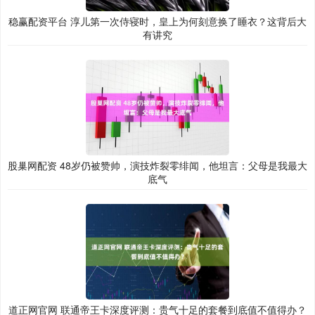
稳赢配资平台 淳儿第一次侍寝时，皇上为何刻意换了睡衣？这背后大
有讲究
股巢网配资 48岁仍被赞帅，演技炸裂零绯闻，他坦言：父母是我最大
底气
道正网官网 联通帝王卡深度评测：贵气十足的套餐到底值不值得办？