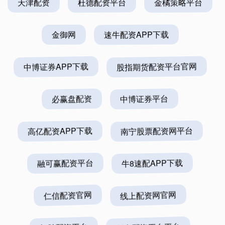
天津配资
杜德配资平台
金橘策略平台
金御网
速牛配资APP下载
中博证券APP下载
股指期货配资平台官网
必赢盘配资
中博证券平台
高亿配资APP下载
南宁股票配资网平台
融可赢配资平台
牛8速配APP下载
仁信配资官网
线上配资网官网