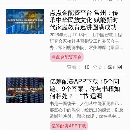
点点金配资平台 常州：传
承中华民族文化 赋能新时
代家庭教育巡讲圆满成功
2026年元月17-18日，由中国智慧工程
研究会家校社共育指导工作委员会主
办，常州明德书院、常州坤厚（常星国
学）文化交流中心、常州市家庭指导促
点点金配资平台
进会、常州市武进区....
查看：
110
分类：
嘉正网
亿筹配资APP下载 15个问
题、9个答案，你与书籍如
何相处？｜“书”适圈
书是一面镜子，人们从中能看见自己：
那些心中的渴求，经历过的感受，以及
遗憾的映射。 那么你呢，你在书中寻
找什么？是跌宕的命运、硬核的知识，
亿筹配资APP下载
还是一句让你反复回味的文....