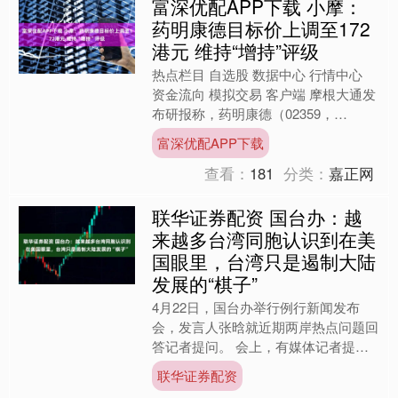
富深优配APP下载 小摩：
药明康德目标价上调至172
港元 维持“增持”评级
热点栏目 自选股 数据中心 行情中心
资金流向 模拟交易 客户端 摩根大通发
布研报称，药明康德（02359，
603259.SH） 首季业绩在多个层面显
富深优配APP下载
著优于预期....
查看：
181
分类：
嘉正网
联华证券配资 国台办：越
来越多台湾同胞认识到在美
国眼里，台湾只是遏制大陆
发展的“棋子”
4月22日，国台办举行例行新闻发布
会，发言人张晗就近期两岸热点问题回
答记者提问。 会上，有媒体记者提
问，近日，台“民主文教基金会”公布的
联华证券配资
一份岛内民调显示，对于两....