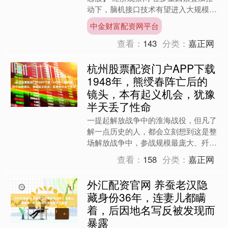
动下，脑机接口技术有望进入大规模商
业化落地“黄金窗口期”，2026年成为脑
中金财富配资网平台
机接口规模化应用....
查看：
143
分类：
嘉正网
杭州股票配资门户APP下载
1948年，熊绶春阵亡后的
镜头，本有起义机会，犹豫
半天丢了性命
一提起解放战争中的淮海战役，但凡了
解一点历史的人，都会立刻想到这是整
场解放战争中，参战规模最庞大、歼灭
敌人数量最多、对战局影响最深远的战
查看：
158
分类：
嘉正网
略大决战。在这场持续两个....
外汇配资官网 养蚕老汉隐
藏身份36年，连妻儿都瞒
着，后因地名写反被发现而
暴露