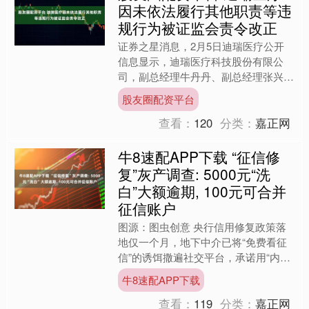
因未依法履行其他职责等违
规行为被证监会责令改正
证券之星消息，2月5日迪瑞医疗公开
信息显示，迪瑞医疗科技股份有限公
司，副总经理牛丹丹、副总经理张兴
艳、王学敏因未依法履行其他职责,信
股友圈配资平台
息披露违规被中国证券监督管理....
查看：
120
分类：
嘉正网
牛8速配APP下载 “征信修
复”灰产调查: 5000元“洗
白”大额逾期, 100元可合并
征信账户
图源：图虫创意 央行信用修复政策落
地仅一个月，地下中介已将“免费看征
信”的诱饵撒遍社交平台，承诺用“内部
关系”和伪造材料抹除大额逾期记录。
牛8速配APP下载
2026年1月1日，....
查看：
119
分类：
嘉正网