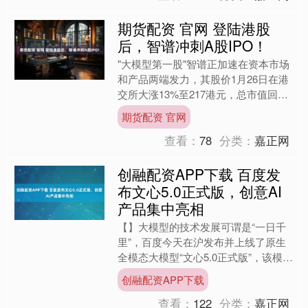
期货配资 官网 登陆港股
后，智谱冲刺A股IPO！
"大模型第一股"智谱正加速在资本市场
和产品两端发力，其股价1月26日在港
交所大涨13%至217港元，总市值回升
至955亿港元。 推动股价走强的催....
期货配资 官网
查看：
78
分类：
嘉正网
创融配资APP下载 百度发
布文心5.0正式版，创意AI
产品集中亮相
【】大模型的技术发展可谓是“一日千
里”，百度今天在沪发布并上线了原生
全模态大模型“文心5.0正式版”，该模型
参数....
创融配资APP下载
查看：
122
分类：
嘉正网