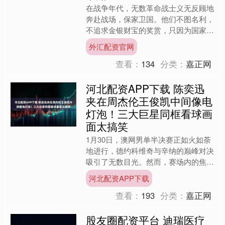
在战争年代，无数革命战士义无反顾地
奔赴战场，保家卫国。他们不图名利，
不追求金银财宝的奖赏，只因为国家有
难，他们便贡献出自己最真诚的一份力
外汇配资官网
量。 展开剩余60% 档....
查看：
134
分类：
嘉正网
河北配资APP下载 陈奕迅
夹在周杰伦王俊凯中间像电
灯泡！三大巨星同框看球画
面太搞笑
1月30日，澳网男单半决赛正如火如荼
地进行，德约科维奇与辛纳的巅峰对决
吸引了无数目光。然而，赛场内的焦点
却在一瞬间转移到观众席，央视镜头精
河北配资APP下载
准地捕捉到了一幅让所有....
查看：
193
分类：
嘉正网
股友圈配资平台 迪瑞医疗