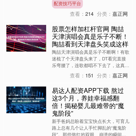
配资技巧平台
突然拍拍....
查看：
214
分类：
嘉正网
股票怎样加杠杆官网 陶喆
天津演唱会真是乐子不断！
陶喆看到天津盘头笑成这样
陶喆天津演唱会真是乐子不断啊！有歌
迷梳了个天津盘头来了，DT看完直接
乐弯腰了，连歌都唱不下去了，这真是
台上台下都有节目啊~....
查看：
151
分类：
嘉正网
易达人配资APP下载 熬过
这3个月，养娃幸福感翻
倍！揭秘婴儿最难带的“魔
鬼阶段”
新手爸妈总盼着宝宝快点长大，可育儿
路上总有几个让人手忙脚乱的“魔鬼阶
段”。那些熬红的双眼、崩溃的瞬间，