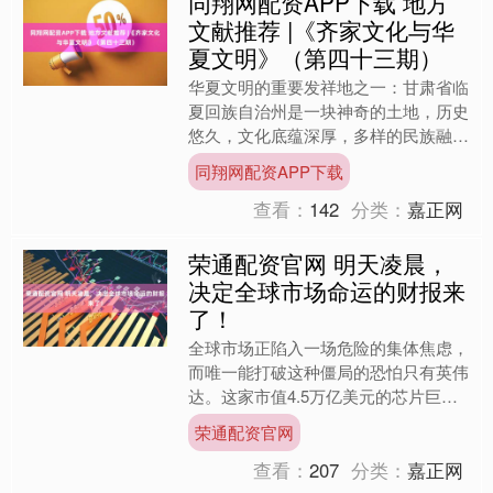
同翔网配资APP下载 地方
文献推荐 |《齐家文化与华
夏文明》（第四十三期）
华夏文明的重要发祥地之一：甘肃省临
夏回族自治州是一块神奇的土地，历史
悠久，文化底蕴深厚，多样的民族融合
和伟大的社会实践，孕育了临夏灿烂的
同翔网配资APP下载
历史文化。因发现于临夏回....
查看：
142
分类：
嘉正网
荣通配资官网 明天凌晨，
决定全球市场命运的财报来
了！
全球市场正陷入一场危险的集体焦虑，
而唯一能打破这种僵局的恐怕只有英伟
达。这家市值4.5万亿美元的芯片巨头
将于美东时间周三（北京时间周四凌
荣通配资官网
晨）美股盘后公布三季度财....
查看：
207
分类：
嘉正网