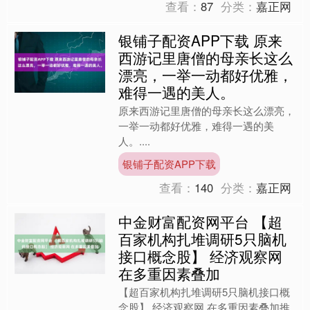
查看：
87
分类：
嘉正网
银铺子配资APP下载 原来
西游记里唐僧的母亲长这么
漂亮，一举一动都好优雅，
难得一遇的美人。
原来西游记里唐僧的母亲长这么漂亮，
一举一动都好优雅，难得一遇的美
人。....
银铺子配资APP下载
查看：
140
分类：
嘉正网
中金财富配资网平台 【超
百家机构扎堆调研5只脑机
接口概念股】 经济观察网
在多重因素叠加
【超百家机构扎堆调研5只脑机接口概
念股】 经济观察网 在多重因素叠加推