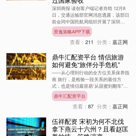
过国家验收
深圳商报·读创客户端记者肖晗 12月8
日，交通运输部官网消息透露，该部日
前会同中国民航局组织开展了深圳
市“打造高品质创新型国际航空枢纽”交
景逸策略APP下载
通强国建设试点任务验收....
查看：
211
分类：
嘉正网
鼎牛汇配资平台 情侣旅游
如何避免“旅伴分手危机”
——从心理到行动的全方位关系保养指
南 旅行，是检验一段关系的最佳方
式，也是情侣最容易“从甜蜜到翻车”的
场景。你们曾在城市里相处融洽、约会
鼎牛汇配资平台
轻松愉快、聊天默契十足，....
查看：
87
分类：
嘉正网
伍祥配资 宋初为何不北伐
拿下燕云十六州？且看赵匡