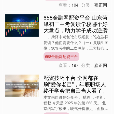
查看：
104
分类：
嘉正网
658金融网配资平台 山东菏
泽初三中考复读学校哪个好
大盘点，助力学子成功逆袭
一、菏泽中考复读市场现状：谁在选择
复读？他们需要什么？（一）复读生画
像：30%考生的二次冲刺，三大核心诉
求揭秘 在菏泽，中考的竞争激烈程度
658金融网配资平台
逐年攀升，就像是一场千....
查看：
197
分类：
嘉正网
配资技巧平台 全网都在
刷“爱你老己”，年底职场人
终于学会把自己当人看了。
本文来自微信公众号： 猎聘 ，作者：
程叔 今天是 2025 年的第 363 天。 北
京的写字楼里，暖气开得很足，但很多
人心里却觉得冷。 这时候，如果有人