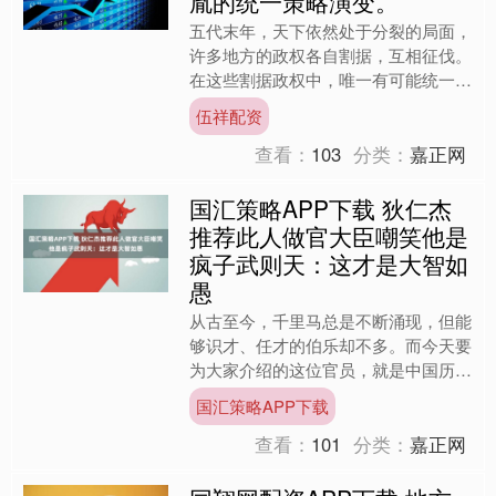
胤的统一策略演变。
五代末年，天下依然处于分裂的局面，
许多地方的政权各自割据，互相征伐。
在这些割据政权中，唯一有可能统一天
下的是后周政权，它位于中原腹地。周
伍祥配资
世宗柴荣的治理下，社会稳....
查看：
103
分类：
嘉正网
国汇策略APP下载 狄仁杰
推荐此人做官大臣嘲笑他是
疯子武则天：这才是大智如
愚
从古至今，千里马总是不断涌现，但能
够识才、任才的伯乐却不多。而今天要
为大家介绍的这位官员，就是中国历史
上最公正的伯乐，他不仅推荐了许多优
国汇策略APP下载
秀人才，还让武则天登上了....
查看：
101
分类：
嘉正网