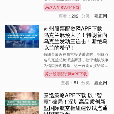
其实都不是你的错，只是宝宝正处在快
易达人配资APP下载
速成长的特殊时期。今天就....
查看：
202
分类：
嘉正网
苏州股票配资网APP下载
乌克兰麻烦大了！特朗普向
乌克兰发动三连击！断绝乌
克兰的希望！
特朗普最近在白宫接受采访时，明确点
名乌克兰总统泽连斯基，批评他以战争
为借口推迟选举。这一言论直接给泽连
斯基贴上了不民主的标签。泽连斯基自
苏州股票配资网APP下载
2019年上台，按理说应....
查看：
81
分类：
嘉正网
景逸策略APP下载 以 “智
慧” 破局！深圳高品质创新
型国际航空枢纽建设试点通