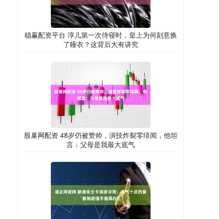
稳赢配资平台 淳儿第一次侍寝时，皇上为何刻意换
了睡衣？这背后大有讲究
股巢网配资 48岁仍被赞帅，演技炸裂零绯闻，他坦
言：父母是我最大底气