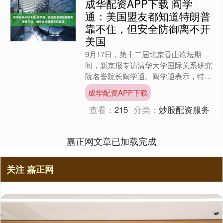
成华配资APP下载 阎学
通：美国盟友都知道特朗普
靠不住，但安全防御离不开
美国
9月17日，第十二届北京香山论坛期
间，新京报专访清华大学国际关系研究
院名誉院长阎学通。阎学通表示，特朗
普再次上台，盟友都心知肚明特朗
成华配资APP下载
普“不可信”，但迫于安全依赖....
查看：
215
分类：
炒股配资服务
嘉正网文章已加载完成
关注 嘉正网