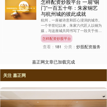
怎样配资炒股平台 一扇“铜
门”一百五十年：朱家铜艺
与杭州城的彼此成就
杭州，一座被诗意和匠心浸润的城市。
一个半世纪以来，朱家六代匠人以铜为
媒，与这座城共同书写了一段关于传
承、坚守与创新的传奇。从1875年绍
怎样配资炒股平台
兴的“朱府义大铜铺”，到....
查看：
181
分类：
炒股配资服务
嘉正网文章已加载完成
关注 嘉正网