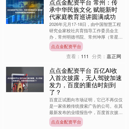
点点金配资平台 常州：传
承中华民族文化 赋能新时
代家庭教育巡讲圆满成功
2026年元月17-18日，由中国智慧工程
研究会家校社共育指导工作委员会主
办，常州明德书院、常州坤厚（常星国
学）文化交流中心、常州市家庭指导促
点点金配资平台
进会、常州市武进区....
查看：
111
分类：
嘉正网
点点金配资平台 百亿AI收
入首次披露，无人驾驶加速
发力，百度的重估时刻到
了？
百度正试图向市场证明，它已不再仅仅
是一家依赖传统搜索广告的公司。在其
最新发布的业绩报告中，百度首次披露
AI相关收入规模达人民币100亿元，同
点点金配资平台
比增长50%，三季度....