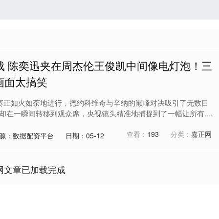
载 陈奕迅夹在周杰伦王俊凯中间像电灯泡！三
画面太搞笑
决赛正如火如荼地进行，德约科维奇与辛纳的巅峰对决吸引了无数目
却在一瞬间转移到观众席，央视镜头精准地捕捉到了一幅让所有....
查看：
193
分类：
嘉正网
源：数据配资平台
日期：05-12
网文章已加载完成