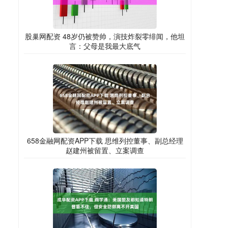
股巢网配资 48岁仍被赞帅，演技炸裂零绯闻，他坦
言：父母是我最大底气
658金融网配资APP下载 思维列控董事、副总经理
赵建州被留置、立案调查