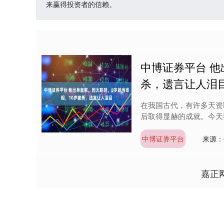
来赢得投资者的信赖。
中博证券平台 他
杀，遗言让人泪
在我国古代，有许多天资
后取得显赫的成就。今天
中博证券平台
来源：
嘉正