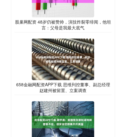
股巢网配资 48岁仍被赞帅，演技炸裂零绯闻，他坦
言：父母是我最大底气
658金融网配资APP下载 思维列控董事、副总经理
赵建州被留置、立案调查