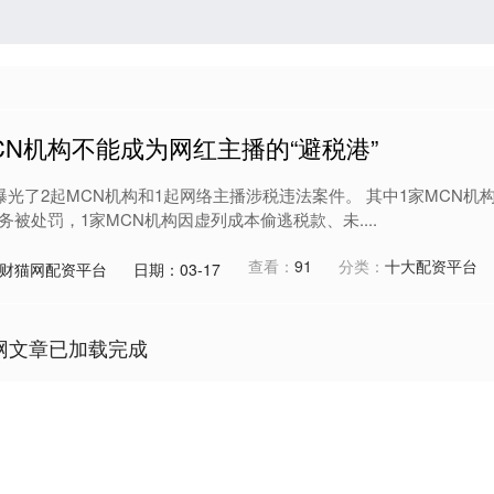
CN机构不能成为网红主播的“避税港”
曝光了2起MCN机构和1起网络主播涉税违法案件。 其中1家MCN机
被处罚，1家MCN机构因虚列成本偷逃税款、未....
查看：
91
分类：
十大配资平台
财猫网配资平台
日期：03-17
网文章已加载完成