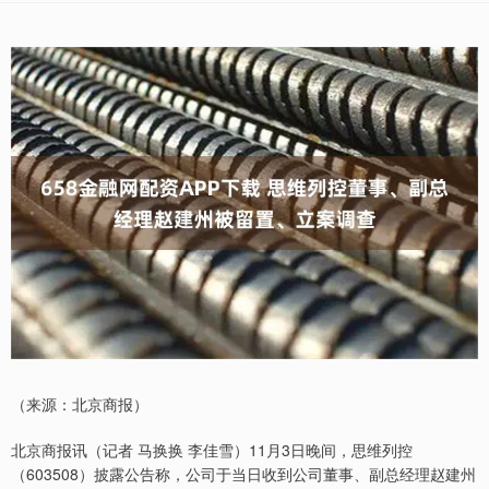
（来源：北京商报）
北京商报讯（记者 马换换 李佳雪）11月3日晚间，思维列控
（603508）披露公告称，公司于当日收到公司董事、副总经理赵建州