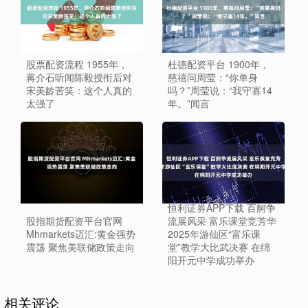
股票配资流程 1955年，
杜德配资平台 1900年，
蒋介石听闻陈毅授衔后对
慈禧问周莹：“你单身
宋美龄苦笑：这个人真的
吗？”周莹说：“我守寡14
太强了
年。”闻言
恒利证券APP下载 百舸争
股指期货配资平台官网
流展风采 富乐课堂竞芳华
Mhmarkets迈汇:黄金强势
2025年游仙区“富乐课
震荡 聚焦美联储政策走向
堂”教学大比武决赛 在绵
阳开元中学成功举办
相关评论