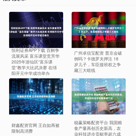
恒利证券APP下载 百舸争
广州卓信宝配资 普京会破
流展风采 富乐课堂竞芳华
例吗？卡德罗夫押注 18
2025年游仙区“富乐课
岁儿子，车臣接班权之争
堂”教学大比武决赛 在绵
藏三大暗线
阳开元中学成功举办
稳赢策略配资平台 我国粮
财鑫配资官网 王自如再被
食产量再创历史新高，农
限制高消费
业科技进步贡献率超六成