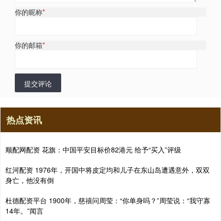
你的昵称
*
你的邮箱
*
提交评论
热点资讯
顺配网配资 花旗：中国平安目标价82港元 给予“买入”评级
红河配资 1976年，开国中将皮定均和儿子在东山岛遭遇意外，双双
身亡，他没有倒
杜德配资平台 1900年，慈禧问周莹：“你单身吗？”周莹说：“我守寡
14年。”闻言