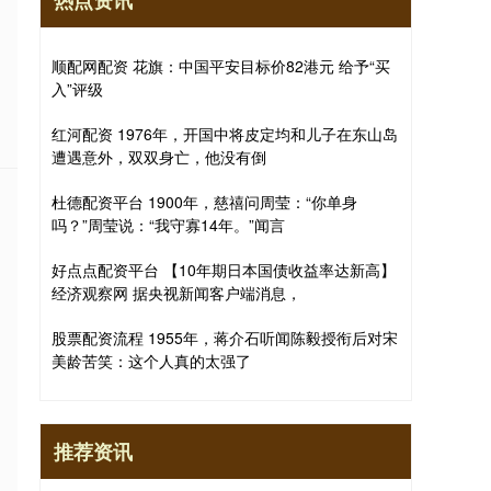
热点资讯
顺配网配资 花旗：中国平安目标价82港元 给予“买
入”评级
红河配资 1976年，开国中将皮定均和儿子在东山岛
遭遇意外，双双身亡，他没有倒
杜德配资平台 1900年，慈禧问周莹：“你单身
吗？”周莹说：“我守寡14年。”闻言
好点点配资平台 【10年期日本国债收益率达新高】
经济观察网 据央视新闻客户端消息，
股票配资流程 1955年，蒋介石听闻陈毅授衔后对宋
美龄苦笑：这个人真的太强了
推荐资讯