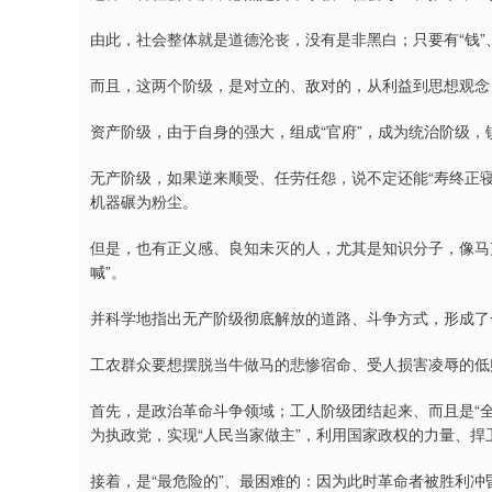
由此，社会整体就是道德沦丧，没有是非黑白；只要有“钱”、有
而且，这两个阶级，是对立的、敌对的，从利益到思想观念
资产阶级，由于自身的强大，组成“官府”，成为统治阶级
无产阶级，如果逆来顺受、任劳任怨，说不定还能“寿终正寝”
机器碾为粉尘。
但是，也有正义感、良知未灭的人，尤其是知识分子，像马
喊”。
并科学地指出无产阶级彻底解放的道路、斗争方式，形成了
工农群众要想摆脱当牛做马的悲惨宿命、受人损害凌辱的低
首先，是政治革命斗争领域；工人阶级团结起来、而且是“
为执政党，实现“人民当家做主”，利用国家政权的力量、捍
接着，是“最危险的”、最困难的：因为此时革命者被胜利冲