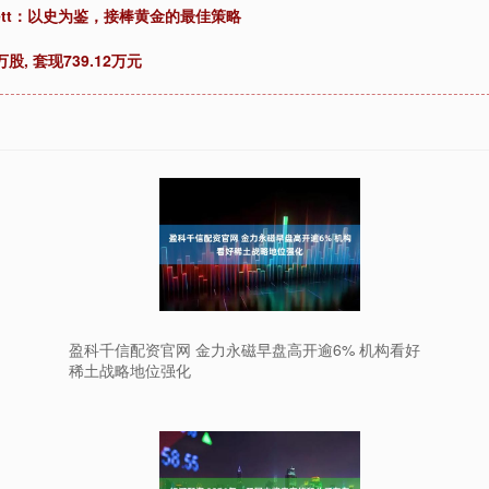
nett：以史为鉴，接棒黄金的最佳策略
, 套现739.12万元
盈科千信配资官网 金力永磁早盘高开逾6% 机构看好
稀土战略地位强化