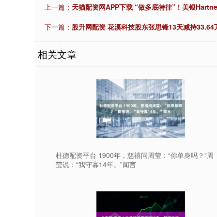
上一篇：
天猫配资网APP下载 “做多底特律”！美银Hart
下一篇：
股升网配资 花溪科技股东张思锋13天减持33.64万股
相关文章
杜德配资平台 1900年，慈禧问周莹：“你单身吗？”周
莹说：“我守寡14年。”闻言