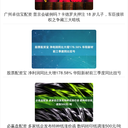
广州卓信宝配资 普京会破例吗？卡德罗夫押注 18 岁儿子，车臣接班
权之争藏三大暗线
股票配资宝 净利润同比大增178.58% 华阳新材前三季度同比扭亏
必赢盘配资 多家纸企发布特种纸涨价函 数码转印纸调涨500元/吨