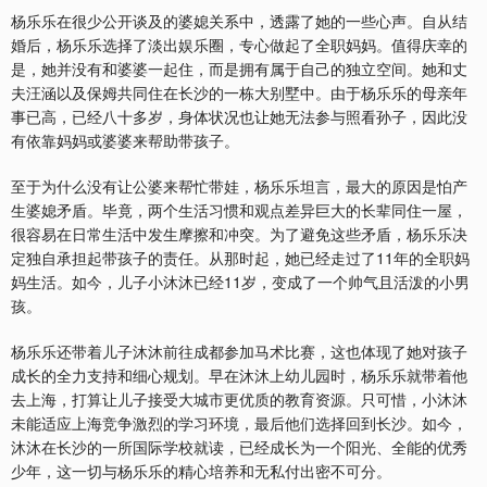
杨乐乐在很少公开谈及的婆媳关系中，透露了她的一些心声。自从结
婚后，杨乐乐选择了淡出娱乐圈，专心做起了全职妈妈。值得庆幸的
是，她并没有和婆婆一起住，而是拥有属于自己的独立空间。她和丈
夫汪涵以及保姆共同住在长沙的一栋大别墅中。由于杨乐乐的母亲年
事已高，已经八十多岁，身体状况也让她无法参与照看孙子，因此没
有依靠妈妈或婆婆来帮助带孩子。
至于为什么没有让公婆来帮忙带娃，杨乐乐坦言，最大的原因是怕产
生婆媳矛盾。毕竟，两个生活习惯和观点差异巨大的长辈同住一屋，
很容易在日常生活中发生摩擦和冲突。为了避免这些矛盾，杨乐乐决
定独自承担起带孩子的责任。从那时起，她已经走过了11年的全职妈
妈生活。如今，儿子小沐沐已经11岁，变成了一个帅气且活泼的小男
孩。
杨乐乐还带着儿子沐沐前往成都参加马术比赛，这也体现了她对孩子
成长的全力支持和细心规划。早在沐沐上幼儿园时，杨乐乐就带着他
去上海，打算让儿子接受大城市更优质的教育资源。只可惜，小沐沐
未能适应上海竞争激烈的学习环境，最后他们选择回到长沙。如今，
沐沐在长沙的一所国际学校就读，已经成长为一个阳光、全能的优秀
少年，这一切与杨乐乐的精心培养和无私付出密不可分。