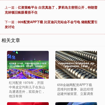
上一篇：
亿资策略平台 白宫真急了，萝莉岛主密照公开，特朗普
克林顿旧账眼看捂不住
下一篇：
009配资APP下载 比亚迪闪充站会不会亏电 储能配置引
发讨论
相关文章
红河配资 1976年，开国
658金融网配资APP下载
中将皮定均和儿子在东山
思维列控董事、副总经理
岛遭遇意外，双双身亡，
赵建州被留置、立案调查
他没有倒