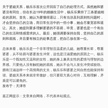
关于婆媳关系，杨乐乐首次公开回应了自己的处理方式。虽然她和婆
婆没有同住，但在长达19年的婚姻生活中，杨乐乐秉持了三条婆媳相
处的原则。首先，她认为要懂得退让，只有当涉及到原则性问题时，
才会坚持自己的立场，而日常生活中的一些小事，她会尽量宽容和退
让。其次，她提到要多理解婆婆的不容易，毕竟，婆婆也是一个有自
己的生活和情感需求的人。最后，她强调要保持自我，坚持自己的原
则和底线，并且要有独立的处事态度，把自己放在第一位。
总体来看，杨乐乐是一个非常理智且温柔的儿媳。她尊重长辈，尊重
婆婆，从不轻易与婆婆发生冲突，这也是汪涵爱她的原因之一。杨乐
乐是一个既知性又温和的女性，她的身上兼具女性的柔情与理智的边
界感。只要他人没有触犯她的底线，她从不会与人发生冲突或较劲。
拥有汪涵这样一个高情商的丈夫，杨乐乐和婆婆之间自然也能保持和
谐。婆媳关系本来就非常微妙，但只要双方真心对待，互相理解，矛
盾是可以避免的。
发布于：天津市
嘉正网提示：文章来自网络，不代表本站观点。