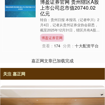
博盈证券官网 贵州辖区A股
上市公司总市值20740.02
亿元
转自：贵州日报 本报讯（记者申川）2
月4日，记者从贵州证券业协会获悉，
截至2025年12月31日，辖区共有A股上
市公司34家，其中上交所主板15家、
博盈证券官网
科创板3家，....
查看：
174
分类：
十大配资平台
嘉正网文章已加载完成
关注 嘉正网