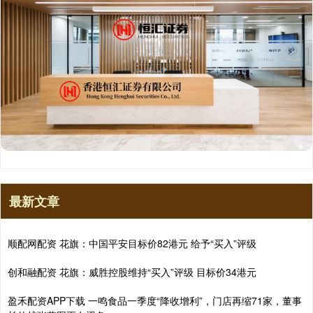
最新文章
顺配网配资 花旗：中国平安目标价82港元 给予“买入”评级
创和融配资 花旗：威胜控股维持“买入”评级 目标价34港元
盈禾配资APP下载 一鸣食品一季度“降收增利”，门店再缩71家，董事