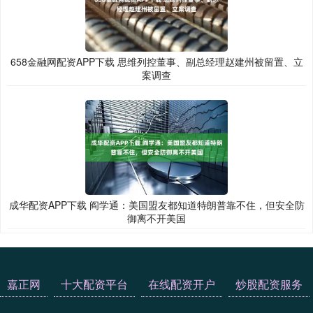
658金融网配资APP下载 思维列控董事、副总经理赵建州被留置、立
案调查
成华配资APP下载 阎学通：美国盟友都知道特朗普靠不住，但安全防
御离不开美国
嘉正网
十大配资平台
在线配资开户
炒股配资服务