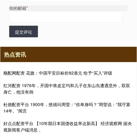
你的邮箱
*
提交评论
热点资讯
顺配网配资 花旗：中国平安目标价82港元 给予“买入”评级
红河配资 1976年，开国中将皮定均和儿子在东山岛遭遇意外，双双
身亡，他没有倒
杜德配资平台 1900年，慈禧问周莹：“你单身吗？”周莹说：“我守寡
14年。”闻言
好点点配资平台 【10年期日本国债收益率达新高】 经济观察网 据央
视新闻客户端消息，