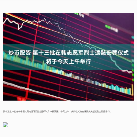
第十三批12位在韩中国人民志愿军烈士遗骸于4月22日回国。今天上午，安葬仪式将在沈阳抗美援朝烈士陵园举行。