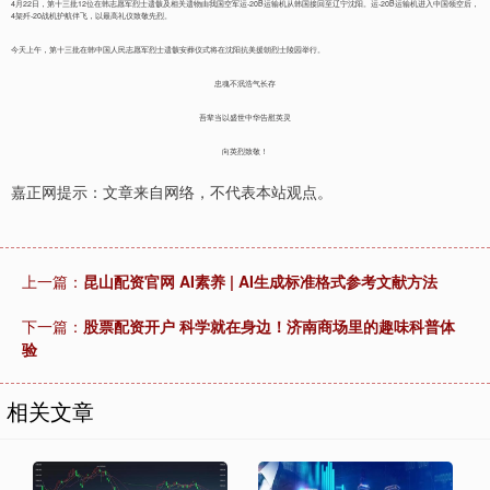
4月22日，第十三批12位在韩志愿军烈士遗骸及相关遗物由我国空军运-20B运输机从韩国接回至辽宁沈阳。运-20B运输机进入中国领空后，
4架歼-20战机护航伴飞，以最高礼仪致敬先烈。
今天上午，第十三批在韩中国人民志愿军烈士遗骸安葬仪式将在沈阳抗美援朝烈士陵园举行。
忠魂不泯浩气长存
吾辈当以盛世中华告慰英灵
向英烈致敬！
嘉正网提示：文章来自网络，不代表本站观点。
上一篇：
昆山配资官网 AI素养 | AI生成标准格式参考文献方法
下一篇：
股票配资开户 科学就在身边！济南商场里的趣味科普体
验
相关文章