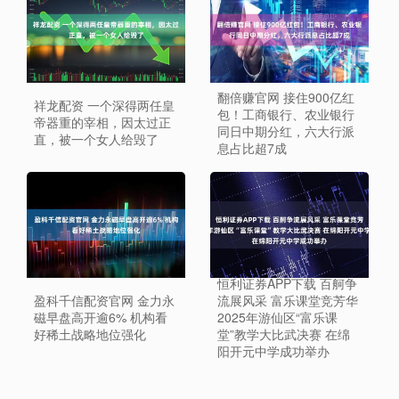
翻倍赚官网 接住900亿红
祥龙配资 一个深得两任皇
包！工商银行、农业银行
帝器重的宰相，因太过正
同日中期分红，六大行派
直，被一个女人给毁了
息占比超7成
恒利证券APP下载 百舸争
盈科千信配资官网 金力永
流展风采 富乐课堂竞芳华
磁早盘高开逾6% 机构看
2025年游仙区“富乐课
好稀土战略地位强化
堂”教学大比武决赛 在绵
阳开元中学成功举办