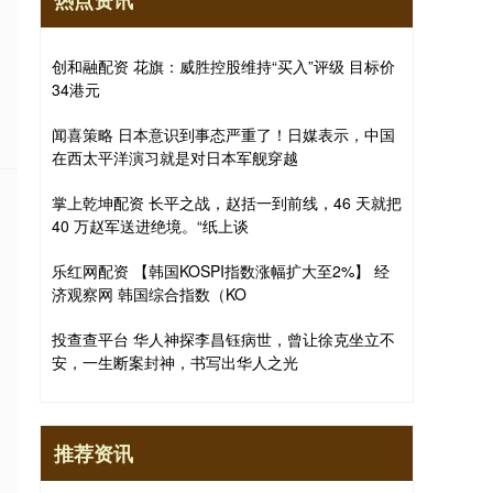
热点资讯
创和融配资 花旗：威胜控股维持“买入”评级 目标价
34港元
闻喜策略 日本意识到事态严重了！日媒表示，中国
在西太平洋演习就是对日本军舰穿越
掌上乾坤配资 长平之战，赵括一到前线，46 天就把
40 万赵军送进绝境。“纸上谈
乐红网配资 【韩国KOSPI指数涨幅扩大至2%】 经
济观察网 韩国综合指数（KO
投查查平台 华人神探李昌钰病世，曾让徐克坐立不
安，一生断案封神，书写出华人之光
推荐资讯