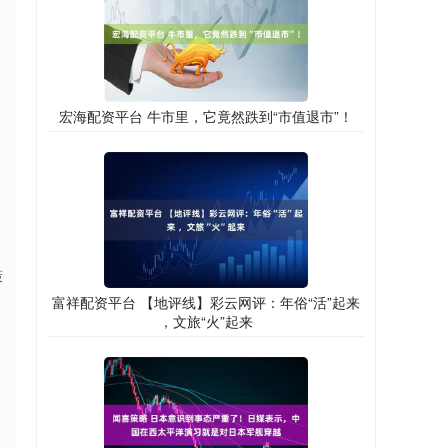
宏海配资平台 牛市里，它竟然跌到“市值退市”！
策
富祥配资平台 【地评线】彩云网评：年俗“活”起来
，文旅“火”起来