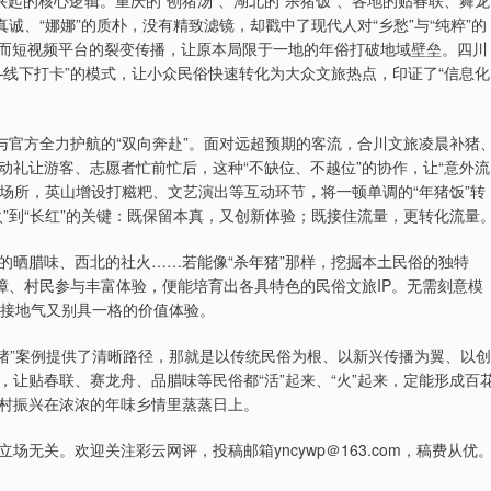
兴起的核心逻辑。重庆的“刨猪汤”、湖北的“杀猪饭”、各地的贴春联、舞龙
诚、“娜娜”的质朴，没有精致滤镜，却戳中了现代人对“乡愁”与“纯粹”的
。而短视频平台的裂变传播，让原本局限于一地的年俗打破地域壁垒。四川
线下打卡”的模式，让小众民俗快速转化为大众文旅热点，印证了“信息化
与官方全力护航的“双向奔赴”。面对远超预期的客流，合川文旅凌晨补猪
礼让游客、志愿者忙前忙后，这种“不缺位、不越位”的协作，让“意外流
汤场所，英山增设打糍粑、文艺演出等互动环节，将一顿单调的“年猪饭”转
”到“长红”的关键：既保留本真，又创新体验；既接住流量，更转化流量
的晒腊味、西北的社火……若能像“杀年猪”那样，挖掘本土民俗的独特
障、村民参与丰富体验，便能培育出各具特色的民俗文旅IP。无需刻意模
造深接地气又别具一格的价值体验。
杀年猪”案例提供了清晰路径，那就是以传统民俗为根、以新兴传播为翼、以创
让贴春联、赛龙舟、品腊味等民俗都“活”起来、“火”起来，定能形成百
村振兴在浓浓的年味乡情里蒸蒸日上。
无关。欢迎关注彩云网评，投稿邮箱yncywp＠163.com，稿费从优