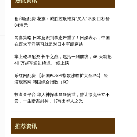
热点资讯
创和融配资 花旗：威胜控股维持“买入”评级 目标价
34港元
闻喜策略 日本意识到事态严重了！日媒表示，中国
在西太平洋演习就是对日本军舰穿越
掌上乾坤配资 长平之战，赵括一到前线，46 天就把
40 万赵军送进绝境。“纸上谈
乐红网配资 【韩国KOSPI指数涨幅扩大至2%】 经
济观察网 韩国综合指数（KO
投查查平台 华人神探李昌钰病世，曾让徐克坐立不
安，一生断案封神，书写出华人之光
推荐资讯