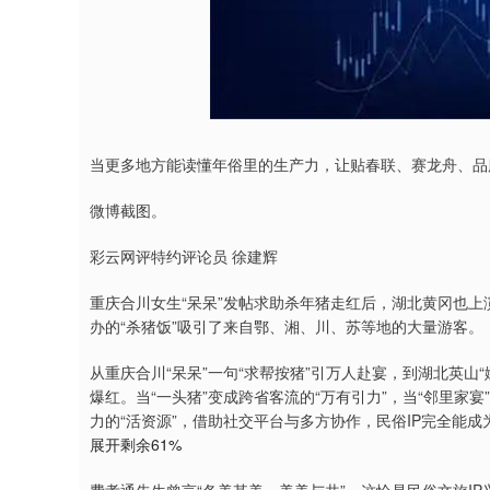
当更多地方能读懂年俗里的生产力，让贴春联、赛龙舟、品腊
微博截图。
彩云网评特约评论员 徐建辉
重庆合川女生“呆呆”发帖求助杀年猪走红后，湖北黄冈也上
办的“杀猪饭”吸引了来自鄂、湘、川、苏等地的大量游客。
从重庆合川“呆呆”一句“求帮按猪”引万人赴宴，到湖北英山“
爆红。当“一头猪”变成跨省客流的“万有引力”，当“邻里
力的“活资源”，借助社交平台与多方协作，民俗IP完全能
展开剩余61%