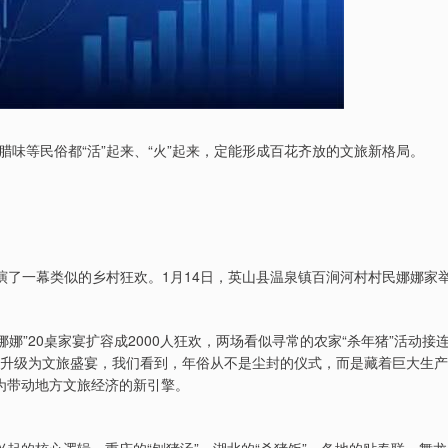
味等民俗都“活”起来、“火”起来，定能形成百花齐放的文旅新格局。
演了一幕类似的乡村狂欢。1月14日，英山县温泉镇百涧河村村民娜娜家
娜娜”20桌家宴扩容成2000人狂欢，两场看似寻常的农家“杀年猪”活动接
家宴”升级为文旅盛宴，我们看到，年俗从不是尘封的仪式，而是藏着巨大生产
成为带动地方文旅经济的新引擎。