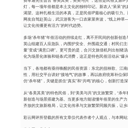
费孝通先生曾言“各美其美，美美与共”，这恰是民俗文旅IP
灯，每一项年俗都是本土文化的独特印记。新农人“呆呆”的真
渴望。这种扎根生活的本真，正是民俗IP最核心的吸引力
网友自驾赴英山，武汉游客为一口农家菜奔波，“线上种草—
让文化传播更有活力”的时代趋势。
多场“杀年猪”年俗活动的持续走红，离不开民间的创新创造
英山组建百人应急队，内围护安全、外围疏交通；村民们主动
量”变成“满意口碑”。更可贵的是，合川文旅借机列出刨猪
化为场景化体验和链条式消费，这正是特色民俗活动从“爆火
当下，各地都有亟待唤醒的民俗资源：东北的扭秧歌、江南
性，用社交平台讲好“接地气”的故事，再以政府统筹补位保
仿“杀年猪”，关键是抓住“真实”和“共鸣”的核心，创新打
从“各美其美”的特色民俗，到“美美与共”的文旅繁荣，“
新创造与场景搭建为基。当更多地方能读懂年俗里的生产力，
齐放的文旅新格局，让文化传承与文旅繁荣同频共振，让乡
彩云网评所登载的所有文章仅代表作者个人观点，与本网站立场