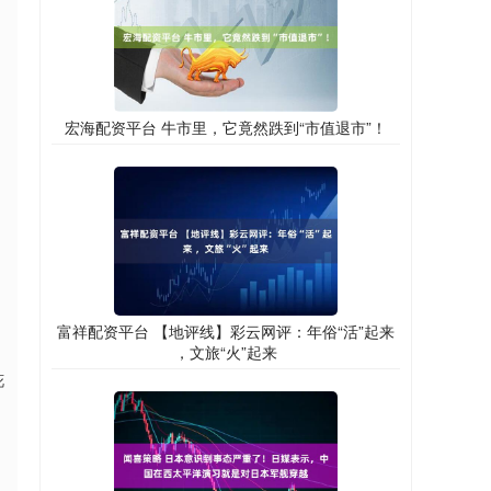
宏海配资平台 牛市里，它竟然跌到“市值退市”！
、
。
富祥配资平台 【地评线】彩云网评：年俗“活”起来
，文旅“火”起来
花
。