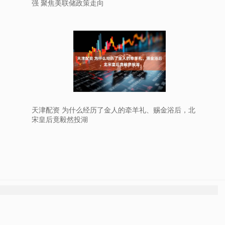
强 聚焦美联储政策走向
天津配资 为什么经历了金人的牵羊礼、赐金浴后，北
宋皇后竟毅然投湖