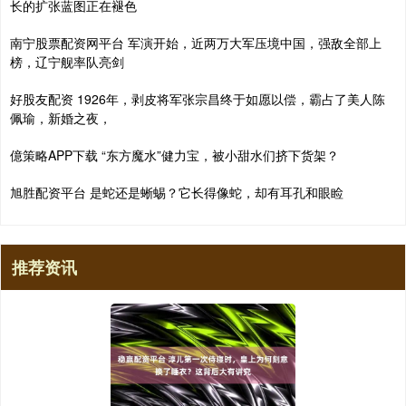
长的扩张蓝图正在褪色
南宁股票配资网平台 军演开始，近两万大军压境中国，强敌全部上
榜，辽宁舰率队亮剑
好股友配资 1926年，剥皮将军张宗昌终于如愿以偿，霸占了美人陈
佩瑜，新婚之夜，
億策略APP下载 “东方魔水”健力宝，被小甜水们挤下货架？
旭胜配资平台 是蛇还是蜥蜴？它长得像蛇，却有耳孔和眼睑
推荐资讯