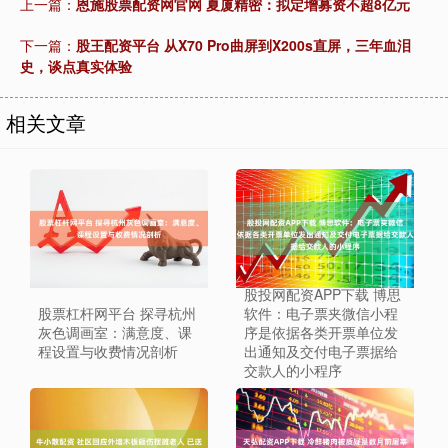
上一篇：
恩施股票配资网官网 夏厦精密：拟定增募资不超8亿元
下一篇：
股王配资平台 从X70 Pro曲屏到X200s直屏，三年血泪
史，谈点真实体验
相关文章
股投网配资APP下载 博思
股票杠杆网平台 探寻杭州
软件：电子票夹微信小程
灰色调画室：满意度、课
序是依据各类开票单位发
程设置与收费情况剖析
出通知及交付电子票据给
交款人的小程序