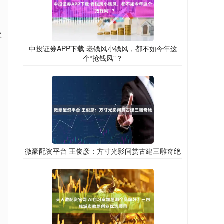
次
何
中投证券APP下载 老钱风小钱风，都不如今年这
个“抢钱风”？
微豪配资平台 王俊彦：方寸光影间赏古建三雕奇绝