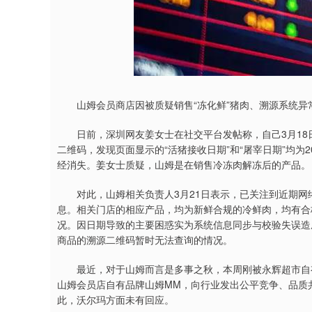
山姆会员商店因被质疑销售“冻化鲜”猪肉、溯源系统异
日前，深圳网友姜女士在社交平台发帖称，自己3月18
二维码，发现页面显示的“活猪接收日期”和“屠宰日期”均为2
经消失。姜女士质疑，山姆是在销售冷冻肉解冻后的产品。
对此，山姆相关负责人3月21日表示，已关注到近期网
息。相关门店的相应产品，均为新鲜合规的冷鲜肉，均有合格
况。因日期导致的主要困惑实为系统信息同步与校验失误造
商品的溯源二维码暂时无法查询的情况。
最近，对于山姆而言是多事之秋，本周刚被永辉超市自有
山姆会员店自有品牌山姆MM，向行业发出公平竞争、品质
此，沃尔玛方面未有回应。