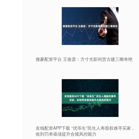
微豪配资平台 王俊彦：方寸光影间赏古建三雕奇绝
友钱配资APP下载 “优等生”民生人寿股权难寻买家，
收到罚单亟须提升合规风控能力