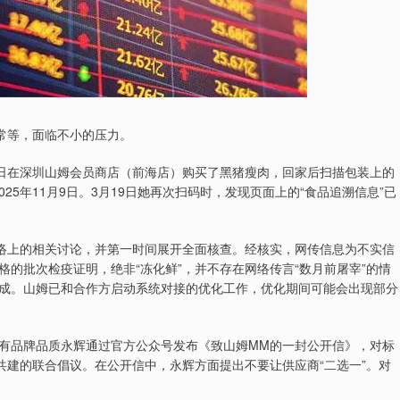
常等，面临不小的压力。
日在深圳山姆会员商店（前海店）购买了黑猪瘦肉，回家后扫描包装上的
025年11月9日。3月19日她再次扫码时，发现页面上的“食品追溯信息”已
络上的相关讨论，并第一时间展开全面核查。经核实，网传信息为不实信
的批次检疫证明，绝非“冻化鲜”，并不存在网络传言“数月前屠宰”的情
成。山姆已和合作方启动系统对接的优化工作，优化期间可能会出现部分
品牌品质永辉通过官方公众号发布《致山姆MM的一封公开信》，对标
共建的联合倡议。在公开信中，永辉方面提出不要让供应商“二选一”。对