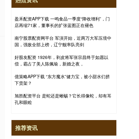
热点资讯
盈禾配资APP下载 一鸣食品一季度“降收增利”，门
店再缩71家，董事长的扩张蓝图正在褪色
南宁股票配资网平台 军演开始，近两万大军压境中
国，强敌全部上榜，辽宁舰率队亮剑
好股友配资 1926年，剥皮将军张宗昌终于如愿以
偿，霸占了美人陈佩瑜，新婚之夜，
億策略APP下载 “东方魔水”健力宝，被小甜水们挤
下货架？
旭胜配资平台 是蛇还是蜥蜴？它长得像蛇，却有耳
孔和眼睑
推荐资讯