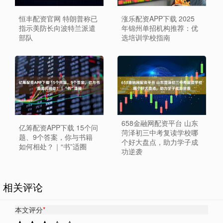
恒丰配资官网 特朗普称已
涨乐配资APP下载 2025
指示美防长向波特兰派遣
年锦州单招机构推荐：优
部队
选培训学校指南
658金融网配资平台 山东
亿筹配资APP下载 15个问
菏泽初三中考复读学校哪
题、9个答案，你与书籍
个好大盘点，助力学子成
如何相处？｜“书”适圈
功逆袭
相关评论
本文评分
*