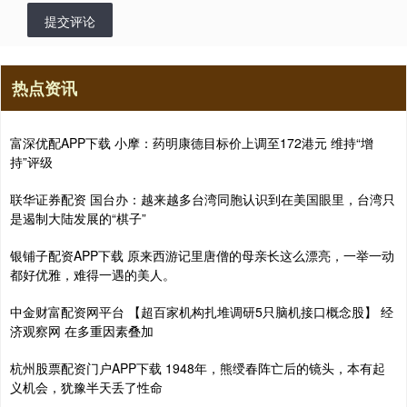
提交评论
热点资讯
富深优配APP下载 小摩：药明康德目标价上调至172港元 维持“增
持”评级
联华证券配资 国台办：越来越多台湾同胞认识到在美国眼里，台湾只
是遏制大陆发展的“棋子”
银铺子配资APP下载 原来西游记里唐僧的母亲长这么漂亮，一举一动
都好优雅，难得一遇的美人。
中金财富配资网平台 【超百家机构扎堆调研5只脑机接口概念股】 经
济观察网 在多重因素叠加
杭州股票配资门户APP下载 1948年，熊绶春阵亡后的镜头，本有起
义机会，犹豫半天丢了性命